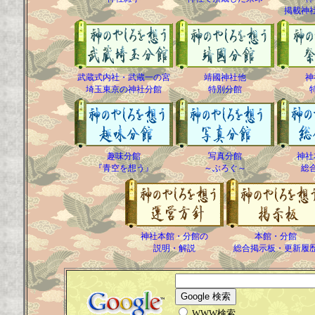
掲載神
武蔵式内社・武蔵一の宮
靖國神社他
神
埼玉東京の神社分館
特別分館
趣味分館
写真分館
神社
『青空を想う』
～ぶろぐ～
総
神社本館・分館の
本館・分館
説明・解説
総合掲示板・更新履
WWW検索