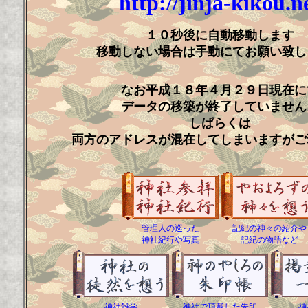
http://jinja-kikou.n
１０秒後に自動移動します
移動しない場合は手動にてお願い致し
なお平成１８年４月２９日現在に
データの移築が終了していません
しばらくは
両方のアドレスが混在してしまいますがご
管理人の巡った
記紀の神々の紹介や
神社紀行や写真
記紀の物語など
神社雑学
神社で頂戴した朱印
神