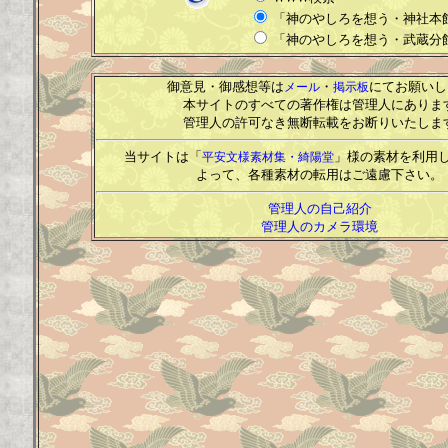
「神のやしろを想う・神社本
「神のやしろを想う・武蔵分
御意見・御感想等は
・
にてお願いし
メール
掲示板
本サイトのすべての著作権は管理人にありま
管理人の許可なき無断転載をお断りいたしま
当サイトは「
」様の素材を利用
平安文様素材集・綺陽堂
よって、各種素材の転用はご遠慮下さい。
管理人の自己紹介
管理人のカメラ環境